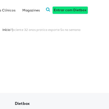
Entrar com Dietbox
 Clínicos
Magazines
Início
Paciente 32 anos pratica esporte 5x na semana
Dietbox