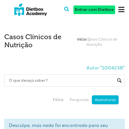
Entrar com Dietbox
Casos Clínicos de
Início
Casos Clínicos de
Nutrição
Nutrição
Autor "1004238"
Filtro:
Perguntas
Assinaturas
Desculpe, mas nada foi encontrado para seu