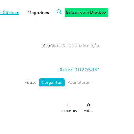
Entrar com Dietbox
 Clínicos
Magazines
Início
Casos Clínicos de Nutrição
Autor "1020585"
Filtro:
Perguntas
Assinaturas
1
0
respostas
votos