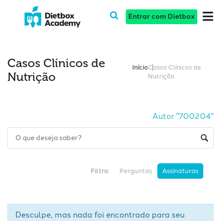
Entrar com Dietbox
Casos Clínicos de
Início
Casos Clínicos de
Nutrição
Nutrição
Autor "700204"
Filtro:
Perguntas
Assinaturas
Desculpe, mas nada foi encontrado para seu