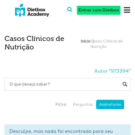
Entrar com Dietbox
Casos Clínicos de
Início
Casos Clínicos de
Nutrição
Nutrição
Autor "973394"
Filtro:
Perguntas
Assinaturas
Desculpe, mas nada foi encontrado para seu