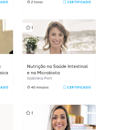
CADO
2 horas
CERTIFICADO
Profissional
a
Nutrição na Saúde Intestinal
sica
e na Microbiota
Gabriela Port
CADO
40 minutos
CERTIFICADO
Profissional