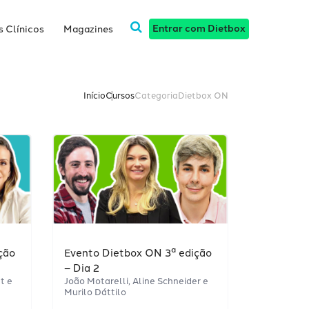
Entrar com Dietbox
 Clínicos
Magazines
Início
Cursos
Categoria
Dietbox ON
ção
Evento Dietbox ON 3ª edição
– Dia 2
t e
João Motarelli, Aline Schneider e
Murilo Dáttilo