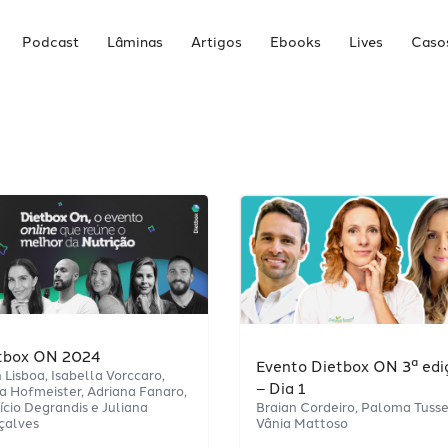
Podcast
Lâminas
Artigos
Ebooks
Lives
Casos
tbox ON 2024
Evento Dietbox ON 3ª edi
 Lisboa, Isabella Vorccaro,
– Dia 1
a Hofmeister, Adriana Fanaro,
ício Degrandis e Juliana
Braian Cordeiro, Paloma Tusse
çalves
Vânia Mattoso