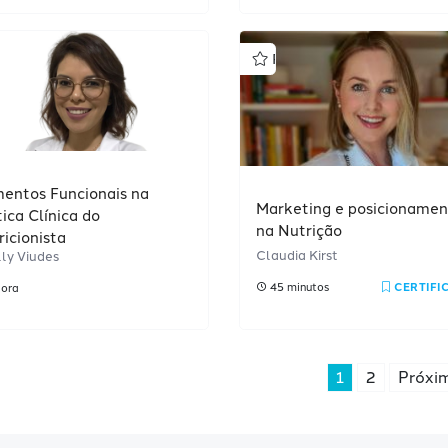
rofissional
Profissional
mentos Funcionais na
Marketing e posicionamen
ica Clínica do
na Nutrição
ricionista
Claudia Kirst
lly Viudes
45 minutos
CERTIFI
hora
1
2
Próxi