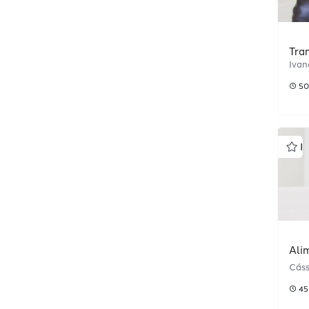
Tra
Ivan
50
P
Ali
Cáss
45