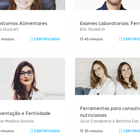
nstornos Alimentares
Exames Laboratoriais: Fer
a Goulart
Eric Slywitch
 minutos
CERTIFICADO
45 minutos
CERTIFI
rofissional
Ferramentas para consult
mentação e Fertilidade
nutricionais
ia Medino Soares
Júlia Canabarro e Bettina Del
 minutos
CERTIFICADO
35 minutos
CERTIFI