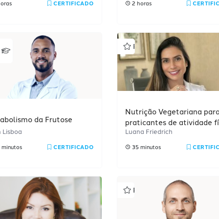
horas
CERTIFICADO
2 horas
CERTIFI
Estudante
rofissional
Profissional
Premium
Nutrição Vegetariana par
abolismo da Frutose
praticantes de atividade fí
 Lisboa
Luana Friedrich
 minutos
CERTIFICADO
35 minutos
CERTIFI
rofissional
Profissional