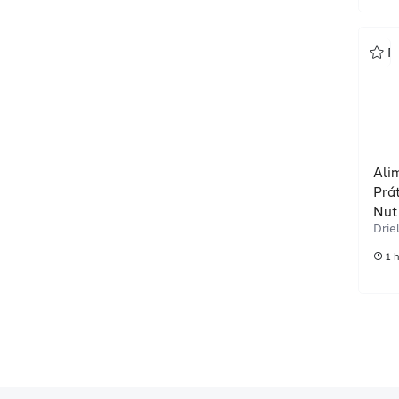
P
Ali
Prát
Nut
Drie
1 