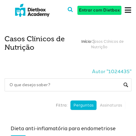
Entrar com Dietbox
Casos Clínicos de
Início
Casos Clínicos de
Nutrição
Nutrição
Autor "1024435"
Filtro:
Perguntas
Assinaturas
Dieta anti-inflamatória para endometriose